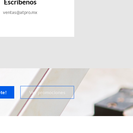
Escríbenos
ventas@atpro.mx
ete!
Ver promociones