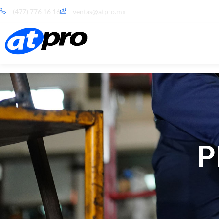
(477) 776 16 16
ventas@atpro.mx
P