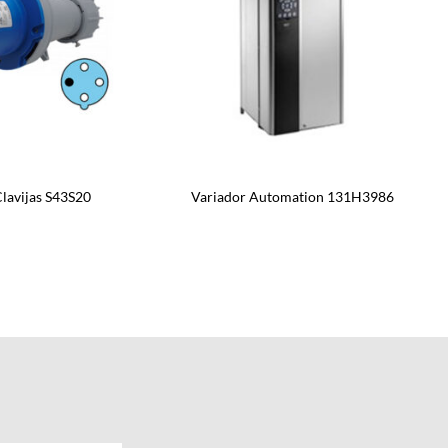
lavijas S43S20
Variador Automation 131H3986