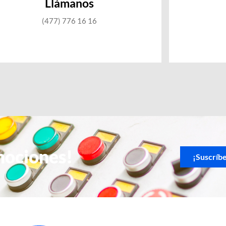
Llámanos
(477) 776 16 16
mociones!
¡Suscríb