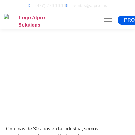
(477) 776 16 16
ventas@atpro.mx
PRO
Con más de 30 años en la industria, somos